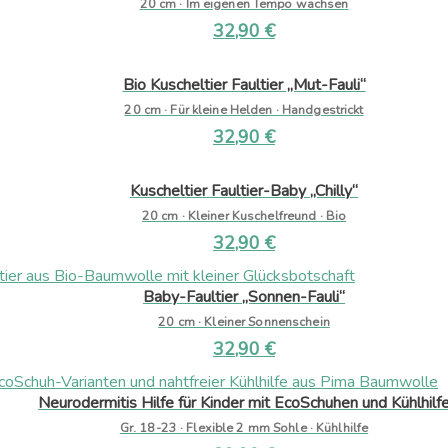
20 cm · Im eigenen Tempo wachsen
32,90
€
Bio Kuscheltier Faultier „Mut-Fauli“
20 cm · Für kleine Helden · Handgestrickt
32,90
€
Kuscheltier Faultier-Baby „Chilly“
20 cm · Kleiner Kuschelfreund · Bio
32,90
€
Baby-Faultier „Sonnen-Fauli“
20 cm · Kleiner Sonnenschein
32,90
€
Neurodermitis Hilfe für Kinder mit EcoSchuhen und Kühlhilf
Gr. 18-23 · Flexible 2 mm Sohle · Kühlhilfe