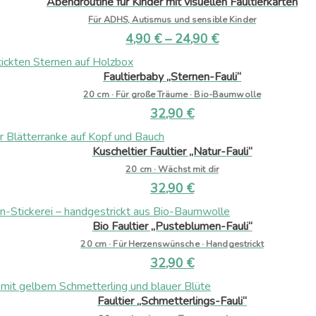
Abendroutine für Kinder mit visuellen Faultierkarten
Für ADHS, Autismus und sensible Kinder
4,90
€
–
24,90
€
Faultierbaby „Sternen-Fauli“
20 cm · Für große Träume · Bio-Baumwolle
32,90
€
Kuscheltier Faultier „Natur-Fauli“
20 cm · Wächst mit dir
32,90
€
Bio Faultier „Pusteblumen-Fauli“
20 cm · Für Herzenswünsche · Handgestrickt
32,90
€
Faultier „Schmetterlings-Fauli“