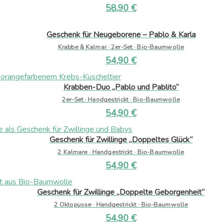
58,90
€
Geschenk für Neugeborene – Pablo & Karla
Krabbe & Kalmar · 2er-Set · Bio-Baumwolle
54,90
€
Krabben-Duo „Pablo und Pablito“
2er-Set · Handgestrickt · Bio-Baumwolle
54,90
€
Geschenk für Zwillinge „Doppeltes Glück“
2 Kalmare · Handgestrickt · Bio-Baumwolle
54,90
€
Geschenk für Zwillinge „Doppelte Geborgenheit“
2 Oktopusse · Handgestrickt · Bio-Baumwolle
54,90
€